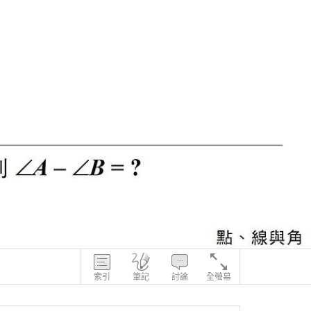
索引
筆記
討論
全螢幕