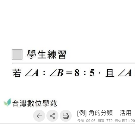
1
3
[例] 角的分類 _ 活用
長度: 09:06,
瀏覽: 772,
最近修訂: 202