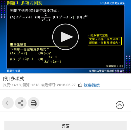
1
7
[例] 多項式
我要推薦
長度: 14:18,
瀏覽: 1518,
最近修訂: 2018-06-27
評語