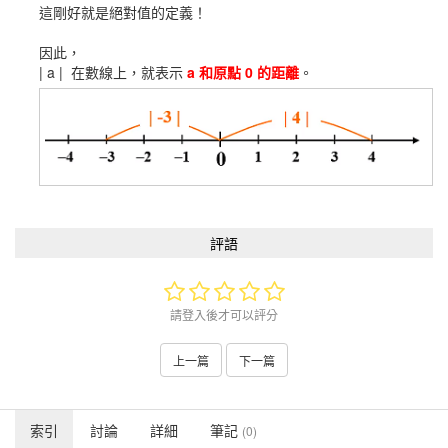
這剛好就是絕對值的定義！
因此，
| a | 在數線上，就表示
a 和原點 0 的距離
。
評語
請登入後才可以評分
上一篇
下一篇
索引
討論
詳細
筆記
(0)