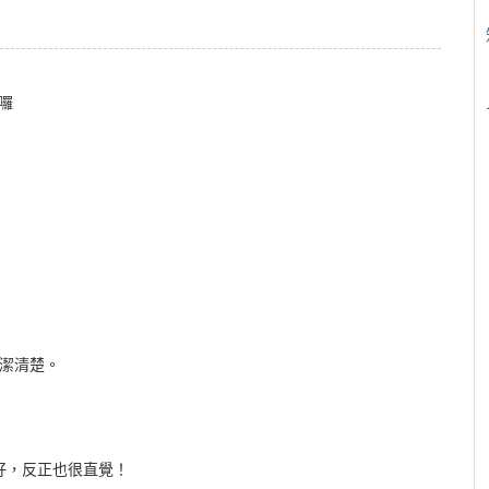
囉
潔清楚。
好，反正也很直覺！