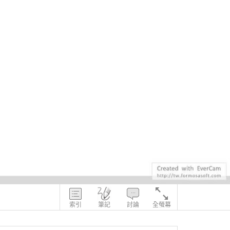
索引
筆記
討論
全螢幕