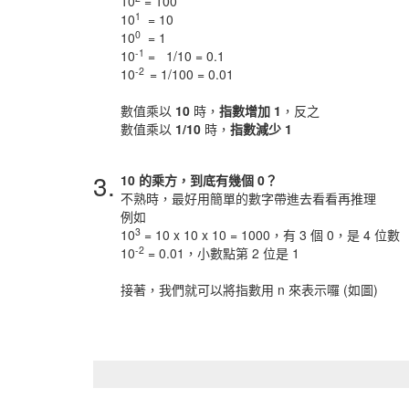
10
= 100
1
10
= 10
0
10
= 1
-1
10
= 1/10 = 0.1
-2
10
= 1/100 = 0.01
數值乘以
10
時，
指數增加 1
，反之
數值乘以
1/10
時，
指數減少 1
3.
10 的乘方，到底有幾個 0？
不熟時，最好用簡單的數字帶進去看看再推理
例如
3
10
= 10 x 10 x 10 = 1000，有 3 個 0，是 4 位數
-2
10
= 0.01，小數點第 2 位是 1
接著，我們就可以將指數用 n 來表示囉 (如圖)