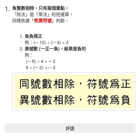
1.
負整數相除，只有兩個重點，
「除法」是「乘法」的逆運算，
同樣依據「
性質符號
」判斷，
負負得正
例：(─ 12) ÷ (─ 4) = 3
異號數 (一正一負)，結果是
負的
例：
(─ 8) ÷ 4 = ─ 2
6 ÷ (─ 2) = ─ 3
評語