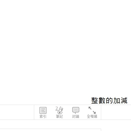
索引
筆記
討論
全螢幕