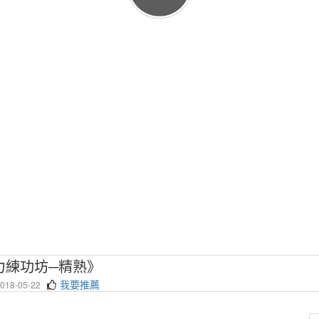
實力練功坊─精熟》
我要推薦
18-05-22